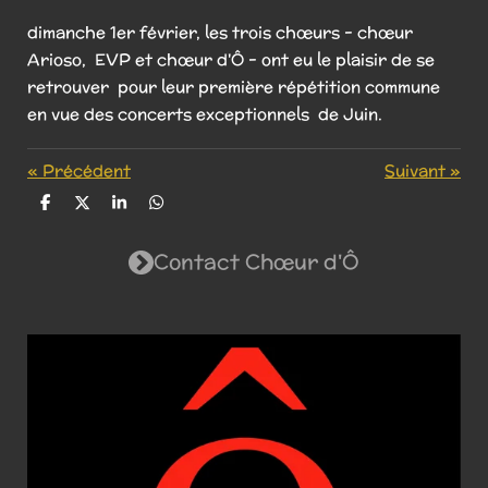
dimanche 1er février, les trois chœurs - chœur
Arioso, EVP et chœur d'Ô - ont eu le plaisir de se
retrouver pour leur première répétition commune
en vue des concerts exceptionnels de Juin.
«
Précédent
Suivant
»
P
P
P
P
a
a
a
a
r
r
r
r
Contact Chœur d'Ô
t
t
t
t
a
a
a
a
g
g
g
g
e
e
e
e
r
r
r
r