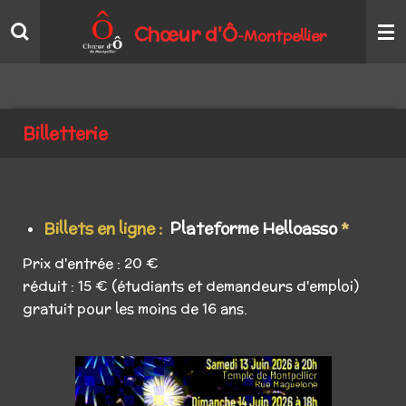
Passer
Chœur
d'Ô
Montpellier
-
au
contenu
principal
Billetterie
Billets en ligne :
Plateforme Helloasso
*
Prix d'entrée : 20 €
réduit : 15 € (étudiants et demandeurs d'emploi)
gratuit pour les moins de 16
ans.